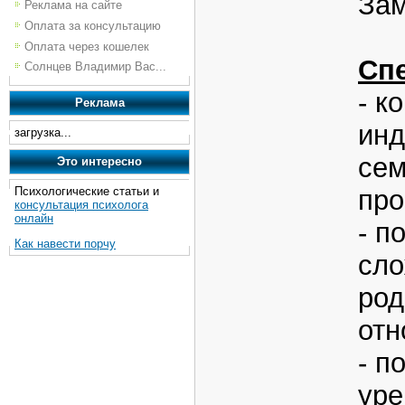
Зам
Реклама на сайте
Оплата за консультацию
Оплата через кошелек
Сп
Солнцев Владимир Вас...
- к
Реклама
инд
загрузка...
се
Это интересно
Психологические статьи и
про
консультация психолога
онлайн
- п
Как навести порчу
сло
род
отн
- п
уре