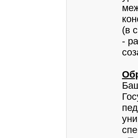
ме
кон
(в 
- р
со
Об
Ба
Гос
пед
уни
спе