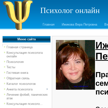
Психолог онлайн
Главная
Ижикова Вера Петровна
В
Меню сайта
Иж
Главная страница
Консультация психолога
Пе
онлайн
Психология
Тесты
Пр
Гостевая книга
Обратная связь
се
Каталог психологов
Анкета психолога
пси
Лечение фобий, панических
атак
Консультация психоло...