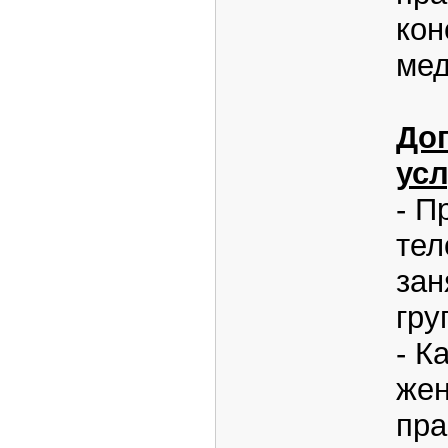
кон
мед
До
усл
- П
тел
зан
гру
- К
жен
пра