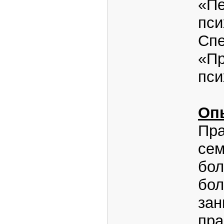
«Пе
пси
Сп
«Пр
пси
Оп
Пр
сем
бол
бол
зан
пра