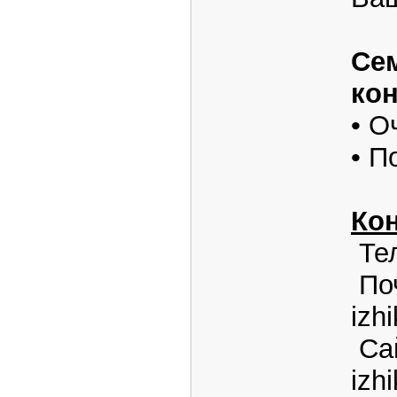
Се
кон
• О
• П
Кон
Тел
Поч
izh
Сай
izh