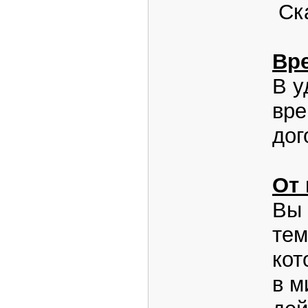
Ска
Вр
В у
вре
дог
От 
Вы 
тем
кот
в м