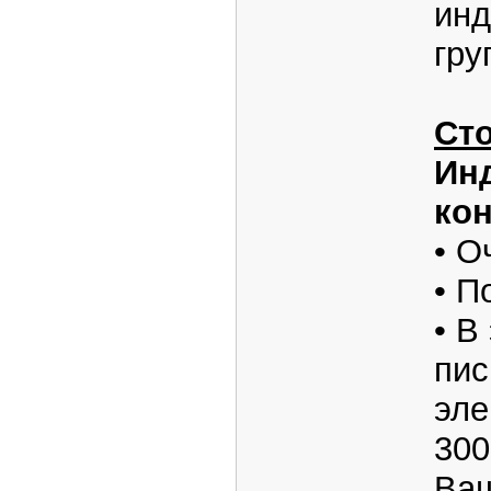
инд
гру
Сто
Ин
кон
• О
• П
• В
пис
эле
300
Ваш